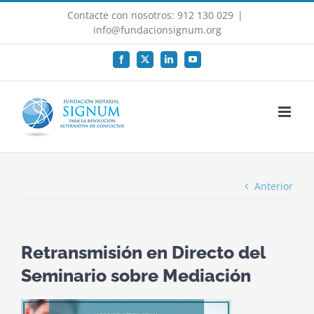
Saltar
Contacte con nosotros: 912 130 029
|
al
info@fundacionsignum.org
contenido
Facebook
X
LinkedIn
YouTube
Anterior
Retransmisión en Directo del
Seminario sobre Mediación