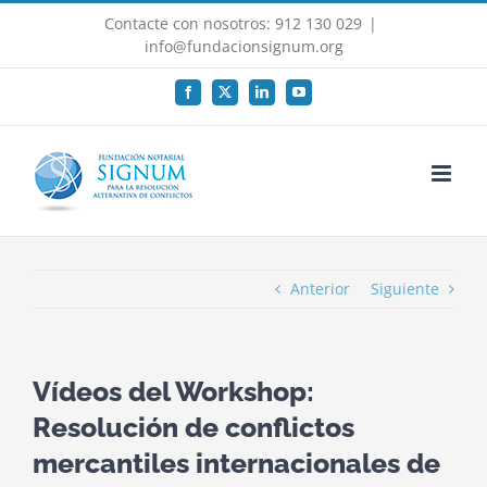
Saltar
Contacte con nosotros: 912 130 029
|
al
info@fundacionsignum.org
contenido
Facebook
X
LinkedIn
YouTube
Anterior
Siguiente
Vídeos del Workshop:
Resolución de conflictos
mercantiles internacionales de