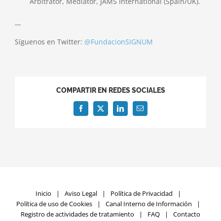
Arbitrator, Mediator, JAMS International (Spain/UK).
__
Síguenos en Twitter:
@FundacionSIGNUM
COMPARTIR EN REDES SOCIALES
Facebook
X
LinkedIn
Correo
electrónico
Inicio
Aviso Legal
Política de Privacidad
Política de uso de Cookies
Canal Interno de Información
Registro de actividades de tratamiento
FAQ
Contacto