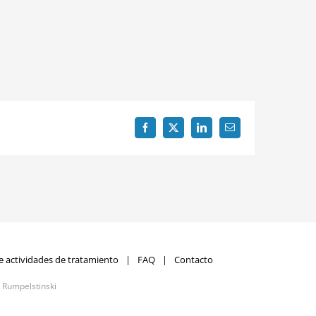
Facebook
X
LinkedIn
Correo
electrónico
e actividades de tratamiento
FAQ
Contacto
r
Rumpelstinski