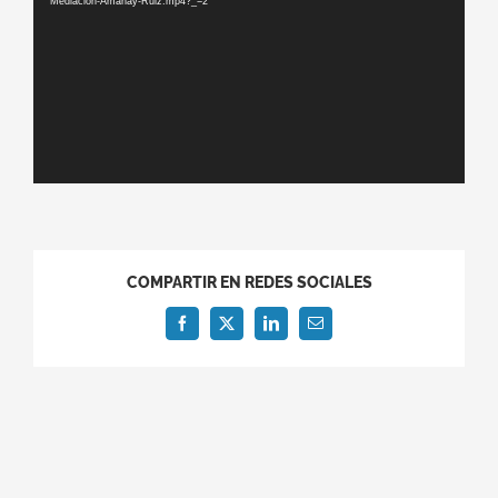
Mediacion-Amanay-Ruiz.mp4?_=2
COMPARTIR EN REDES SOCIALES
Facebook
X
LinkedIn
Correo
electrónico