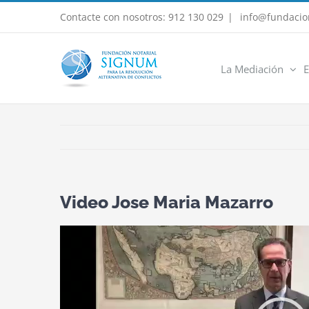
Saltar
Contacte con nosotros: 912 130 029
|
info@fundacio
al
contenido
La Mediación
E
Video Jose Maria Mazarro
Reproductor
de
vídeo