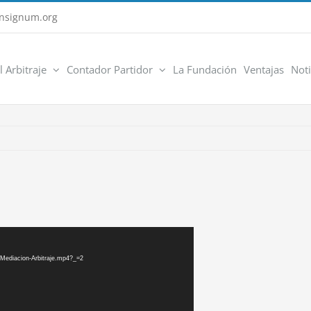
nsignum.org
l Arbitraje
Contador Partidor
La Fundación
Ventajas
Noti
-Mediacion-Arbitraje.mp4?_=2