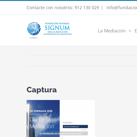
Saltar
Contacte con nosotros: 912 130 029
|
info@fundacio
al
contenido
La Mediación
E
Captura