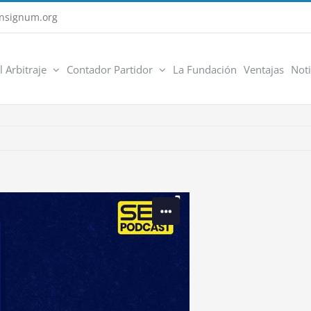
nsignum.org
l Arbitraje
Contador Partidor
La Fundación
Ventajas
Noti