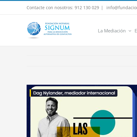
Saltar
Contacte con nosotros: 912 130 029
|
info@fundacio
al
contenido
La Mediación
E
Ver
imagen
más
grande