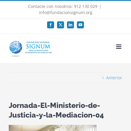
Saltar
Contacte con nosotros: 912 130 029
|
al
info@fundacionsignum.org
contenido
Facebook
X
LinkedIn
YouTube
Anterior
Jornada-El-Ministerio-de-
Justicia-y-la-Mediacion-04