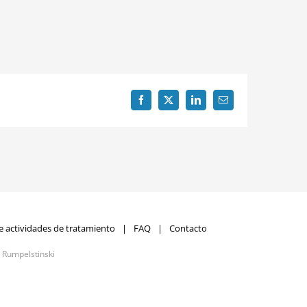
Facebook
X
LinkedIn
Correo
electrónico
e actividades de tratamiento
FAQ
Contacto
r
Rumpelstinski