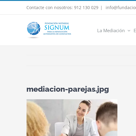
Saltar
Contacte con nosotros: 912 130 029
|
info@fundacio
al
contenido
La Mediación
E
mediacion-parejas.jpg