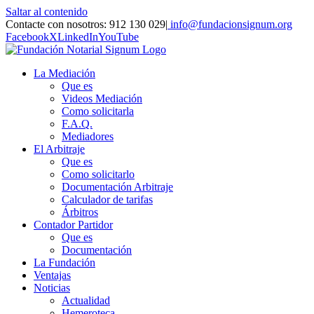
Saltar al contenido
Contacte con nosotros: 912 130 029
|
info@fundacionsignum.org
Facebook
X
LinkedIn
YouTube
La Mediación
Que es
Videos Mediación
Como solicitarla
F.A.Q.
Mediadores
El Arbitraje
Que es
Como solicitarlo
Documentación Arbitraje
Calculador de tarifas
Árbitros
Contador Partidor
Que es
Documentación
La Fundación
Ventajas
Noticias
Actualidad
Hemeroteca