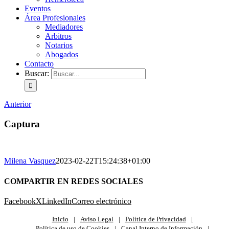
Eventos
Área Profesionales
Mediadores
Arbitros
Notarios
Abogados
Contacto
Buscar:
Anterior
Captura
Milena Vasquez
2023-02-22T15:24:38+01:00
COMPARTIR EN REDES SOCIALES
Facebook
X
LinkedIn
Correo electrónico
Inicio
Aviso Legal
Política de Privacidad
Política de uso de Cookies
Canal Interno de Información