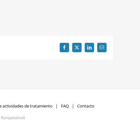
Facebook
X
LinkedIn
Correo
electrónico
e actividades de tratamiento
FAQ
Contacto
r
Rumpelstinski