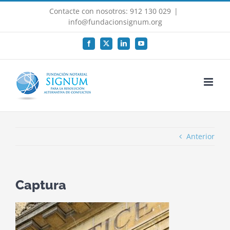
Saltar
Contacte con nosotros: 912 130 029
|
al
info@fundacionsignum.org
contenido
Facebook
X
LinkedIn
YouTube
Anterior
Captura