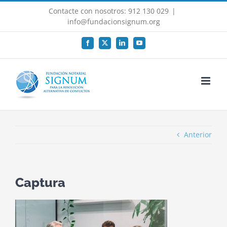
Saltar
Contacte con nosotros: 912 130 029
|
al
info@fundacionsignum.org
contenido
Facebook
X
LinkedIn
YouTube
Anterior
Captura