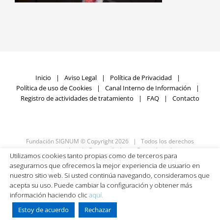
Inicio
Aviso Legal
Política de Privacidad
Política de uso de Cookies
Canal Interno de Información
Registro de actividades de tratamiento
FAQ
Contacto
Fundación SIGNUM © Copyright
2026 | Todos los derechos
reservados | Desarrollado por
Rumpelstinski
Utilizamos cookies tanto propias como de terceros para
asegurarnos que ofrecemos la mejor experiencia de usuario en
nuestro sitio web. Si usted continúa navegando, consideramos que
Facebook
X
LinkedIn
YouTube
acepta su uso. Puede cambiar la configuración y obtener más
información haciendo clic
aquí.
Estoy de acuerdo
Rechazar