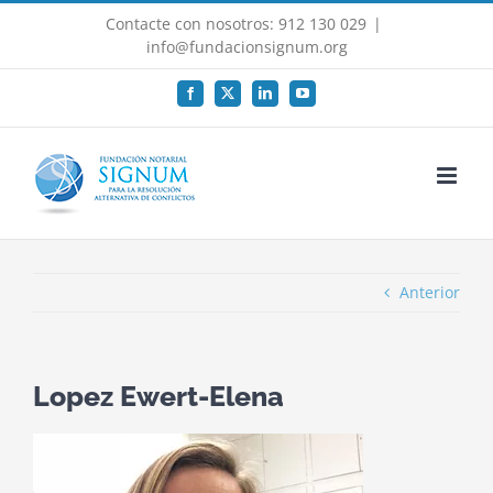
Saltar
Contacte con nosotros: 912 130 029
|
al
info@fundacionsignum.org
contenido
Facebook
X
LinkedIn
YouTube
Anterior
Lopez Ewert-Elena