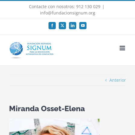
Saltar
Contacte con nosotros: 912 130 029
|
al
info@fundacionsignum.org
contenido
Facebook
X
LinkedIn
YouTube
Anterior
Miranda Osset-Elena