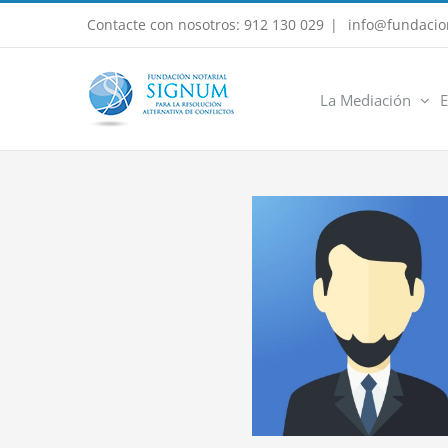
Saltar
Contacte con nosotros: 912 130 029
|
info@fundacio
al
contenido
La Mediación
E