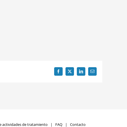
Facebook
X
LinkedIn
Correo
electrónico
e actividades de tratamiento
FAQ
Contacto