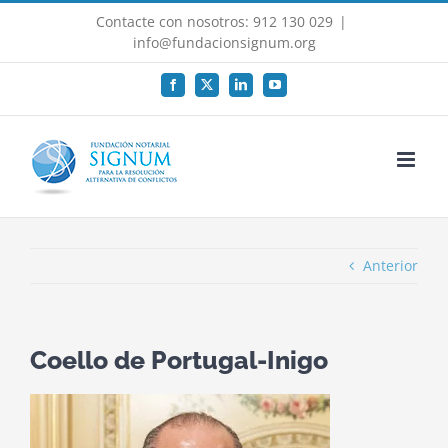
Saltar
Contacte con nosotros: 912 130 029
|
al
info@fundacionsignum.org
contenido
Facebook
X
LinkedIn
YouTube
Anterior
Coello de Portugal-Inigo