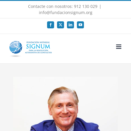
Saltar
Contacte con nosotros: 912 130 029
|
al
info@fundacionsignum.org
contenido
Facebook
X
LinkedIn
YouTube