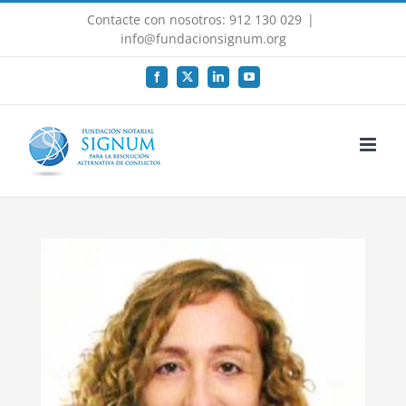
Saltar
Contacte con nosotros: 912 130 029
|
al
info@fundacionsignum.org
contenido
Facebook
X
LinkedIn
YouTube