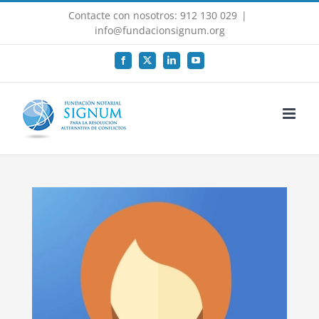
Saltar
Contacte con nosotros: 912 130 029
|
al
info@fundacionsignum.org
contenido
Facebook
X
LinkedIn
YouTube