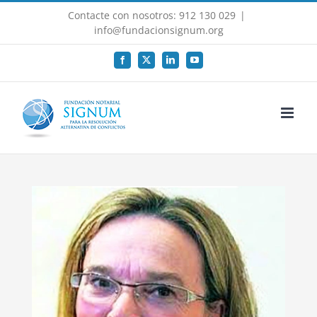
Saltar
Contacte con nosotros: 912 130 029
|
al
info@fundacionsignum.org
contenido
Facebook
X
LinkedIn
YouTube