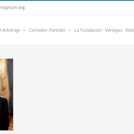
nsignum.org
l Arbitraje
Contador Partidor
La Fundación
Ventajas
Noti