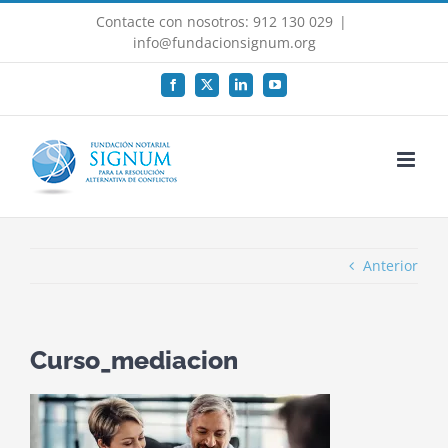
Saltar
Contacte con nosotros: 912 130 029
|
al
info@fundacionsignum.org
contenido
Facebook
X
LinkedIn
YouTube
Anterior
Curso_mediacion