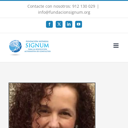
Saltar
Contacte con nosotros: 912 130 029
|
al
info@fundacionsignum.org
contenido
Facebook
X
LinkedIn
YouTube