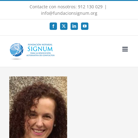
Saltar
Contacte con nosotros: 912 130 029
|
al
info@fundacionsignum.org
contenido
Facebook
X
LinkedIn
YouTube