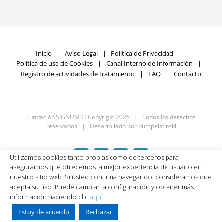
Inicio
Aviso Legal
Política de Privacidad
Política de uso de Cookies
Canal Interno de Información
Registro de actividades de tratamiento
FAQ
Contacto
Fundación SIGNUM © Copyright
2026 | Todos los derechos
reservados | Desarrollado por
Rumpelstinski
Utilizamos cookies tanto propias como de terceros para
Facebook
X
LinkedIn
YouTube
asegurarnos que ofrecemos la mejor experiencia de usuario en
nuestro sitio web. Si usted continúa navegando, consideramos que
acepta su uso. Puede cambiar la configuración y obtener más
información haciendo clic
aquí.
Estoy de acuerdo
Rechazar