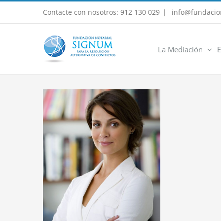
Saltar
Contacte con nosotros: 912 130 029
|
info@fundacio
al
contenido
La Mediación
E