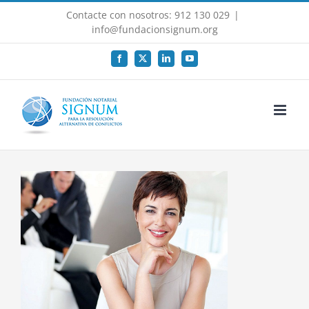
Saltar
Contacte con nosotros: 912 130 029
|
al
info@fundacionsignum.org
contenido
Facebook
X
LinkedIn
YouTube