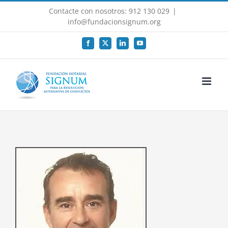
Saltar
Contacte con nosotros: 912 130 029
|
al
info@fundacionsignum.org
contenido
Facebook
X
LinkedIn
YouTube