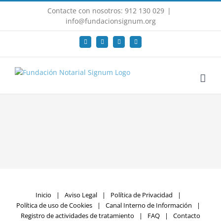
Saltar
Contacte con nosotros: 912 130 029
|
al
info@fundacionsignum.org
contenido
Facebook
X
LinkedIn
YouTube
Inicio
Aviso Legal
Política de Privacidad
Política de uso de Cookies
Canal Interno de Información
Registro de actividades de tratamiento
FAQ
Contacto