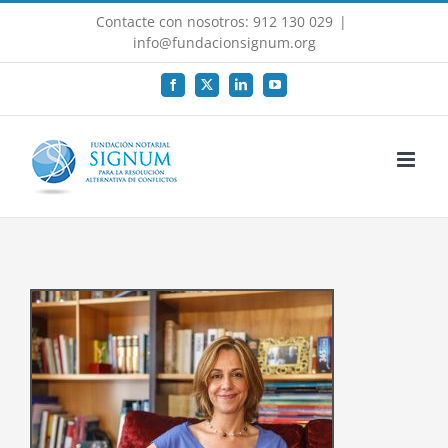
Saltar
Contacte con nosotros: 912 130 029
|
al
info@fundacionsignum.org
contenido
Facebook
X
LinkedIn
YouTube