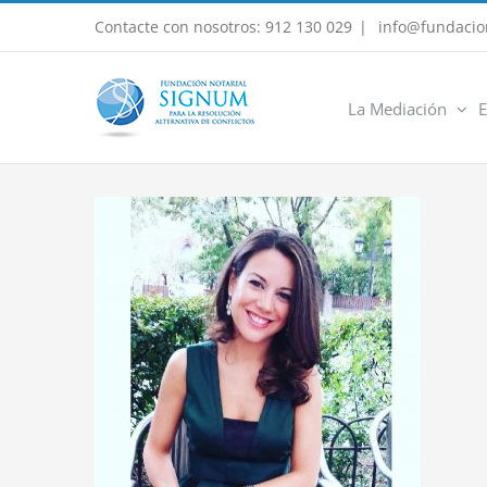
Saltar
Contacte con nosotros: 912 130 029
|
info@fundacio
al
contenido
La Mediación
E