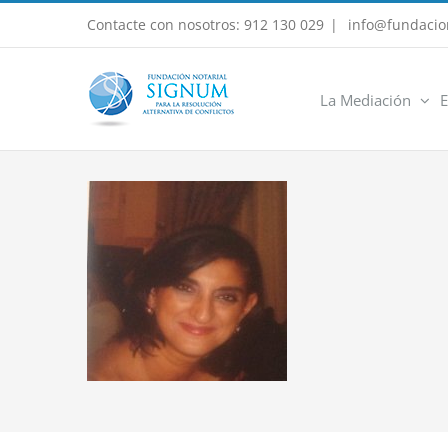
Saltar
Contacte con nosotros: 912 130 029
|
info@fundacio
al
contenido
La Mediación
E