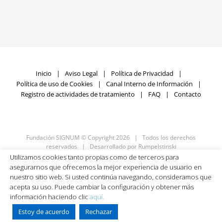
Inicio
Aviso Legal
Política de Privacidad
Política de uso de Cookies
Canal Interno de Información
Registro de actividades de tratamiento
FAQ
Contacto
Fundación SIGNUM © Copyright
2026 | Todos los derechos
reservados | Desarrollado por
Rumpelstinski
Utilizamos cookies tanto propias como de terceros para
asegurarnos que ofrecemos la mejor experiencia de usuario en
nuestro sitio web. Si usted continúa navegando, consideramos que
Facebook
X
LinkedIn
YouTube
acepta su uso. Puede cambiar la configuración y obtener más
información haciendo clic
aquí.
Estoy de acuerdo
Rechazar