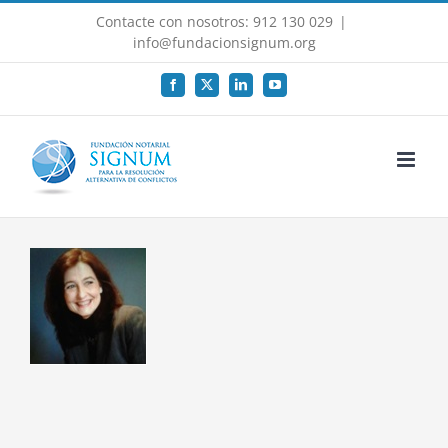
Saltar
Contacte con nosotros: 912 130 029
|
al
info@fundacionsignum.org
contenido
Facebook
X
LinkedIn
YouTube