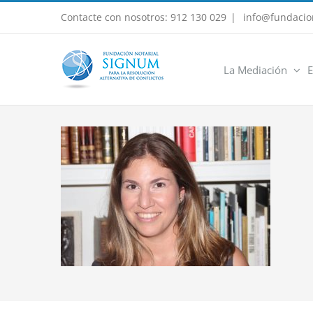
Saltar
Contacte con nosotros: 912 130 029
|
info@fundacio
al
contenido
La Mediación
E