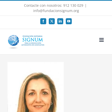
Saltar
Contacte con nosotros: 912 130 029
|
al
info@fundacionsignum.org
contenido
Facebook
X
LinkedIn
YouTube