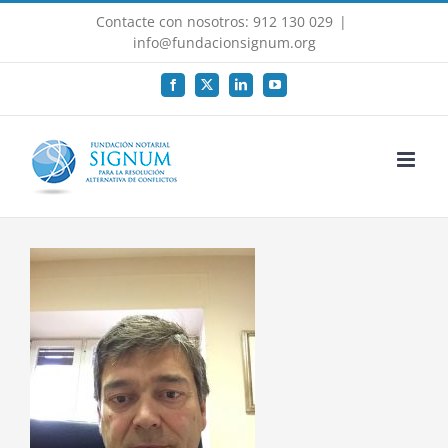
Saltar
Contacte con nosotros: 912 130 029
|
al
info@fundacionsignum.org
contenido
Facebook
X
LinkedIn
YouTube