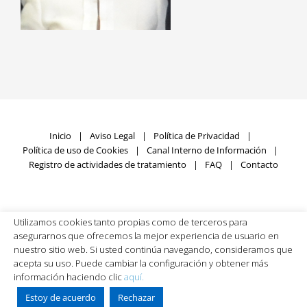
Inicio
Aviso Legal
Política de Privacidad
Política de uso de Cookies
Canal Interno de Información
Registro de actividades de tratamiento
FAQ
Contacto
Utilizamos cookies tanto propias como de terceros para
Fundación SIGNUM © Copyright
2026 | Todos los derechos
asegurarnos que ofrecemos la mejor experiencia de usuario en
reservados | Desarrollado por
Rumpelstinski
nuestro sitio web. Si usted continúa navegando, consideramos que
acepta su uso. Puede cambiar la configuración y obtener más
información haciendo clic
aquí.
Facebook
X
LinkedIn
YouTube
Estoy de acuerdo
Rechazar