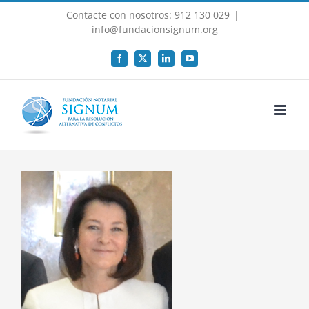
Saltar
Contacte con nosotros: 912 130 029
|
al
info@fundacionsignum.org
contenido
Facebook
X
LinkedIn
YouTube