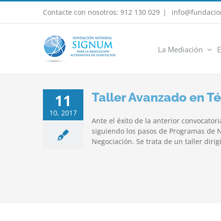
Saltar
Contacte con nosotros: 912 130 029
|
info@fundacio
al
contenido
La Mediación
E
Taller Avanzado en T
11
10, 2017
Ante el éxito de la anterior convocato
siguiendo los pasos de Programas de N
Negociación. Se trata de un taller dirig