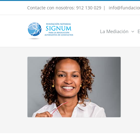
Saltar
Contacte con nosotros: 912 130 029
|
info@fundacio
al
contenido
La Mediación
E