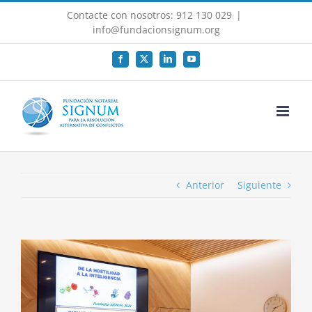
Saltar
Contacte con nosotros: 912 130 029
|
al
info@fundacionsignum.org
contenido
Facebook
X
LinkedIn
YouTube
Anterior
Siguiente
Ver
imagen
más
grande