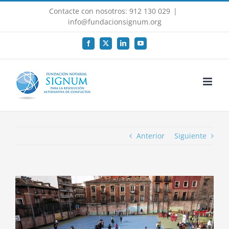
Saltar
Contacte con nosotros: 912 130 029
|
al
info@fundacionsignum.org
contenido
Facebook
X
LinkedIn
YouTube
Anterior
Siguiente
Ver
imagen
más
grande