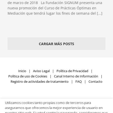
de marzo de 2018 La Fundación SIGNUM presenta una
nueva promoción del Curso de Prácticas Óptimas en
Mediación que tendrá lugar los fines de semana del [...]
CARGAR MÁS POSTS
Inicio
Aviso Legal
Política de Privacidad
Política de uso de Cookies
Canal Interno de Información
Registro de actividades de tratamiento
FAQ
Contacto
Utilizamos cookies tanto propias como de terceros para
Fundación SIGNUM © Copyright
2026 | Todos los derechos
asegurarnos que ofrecemos la mejor experiencia de usuario en
reservados | Desarrollado por
Rumpelstinski
nuestro sitio web. Si usted continúa navegando, consideramos que