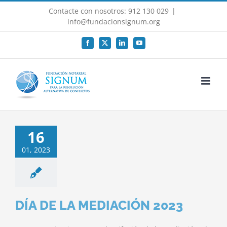
Saltar
Contacte con nosotros: 912 130 029
|
al
info@fundacionsignum.org
contenido
Facebook
X
LinkedIn
YouTube
16
01, 2023
DÍA DE LA MEDIACIÓN 2023