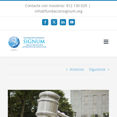
Saltar
Contacte con nosotros: 912 130 029
|
al
info@fundacionsignum.org
contenido
Facebook
X
LinkedIn
YouTube
Anterior
Siguiente
Ver
imagen
más
grande