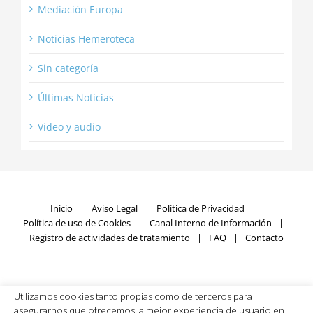
Mediación Europa
Noticias Hemeroteca
Sin categoría
Últimas Noticias
Video y audio
Inicio
Aviso Legal
Política de Privacidad
Política de uso de Cookies
Canal Interno de Información
Registro de actividades de tratamiento
FAQ
Contacto
Utilizamos cookies tanto propias como de terceros para
Fundación SIGNUM © Copyright
2026 | Todos los derechos
asegurarnos que ofrecemos la mejor experiencia de usuario en
reservados | Desarrollado por
Rumpelstinski