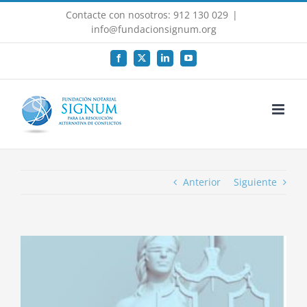
Saltar
Contacte con nosotros: 912 130 029
|
al
info@fundacionsignum.org
contenido
Facebook
X
LinkedIn
YouTube
Anterior
Siguiente
Ver
imagen
más
grande