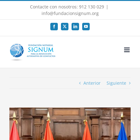
Saltar
Contacte con nosotros: 912 130 029
|
al
info@fundacionsignum.org
contenido
Facebook
X
LinkedIn
YouTube
Anterior
Siguiente
Ver
imagen
más
grande