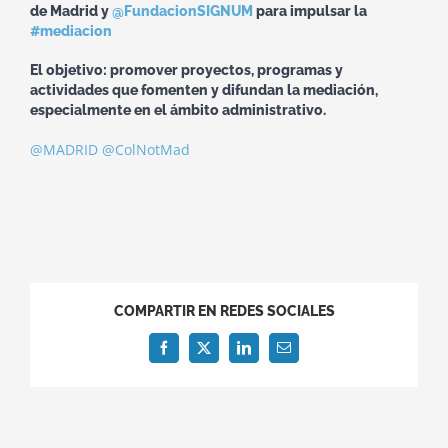
de Madrid y
@FundacionSIGNUM
para impulsar la
#mediacion
El objetivo: promover proyectos, programas y
actividades que fomenten y difundan la mediación,
especialmente en el ámbito administrativo.
@MADRID
@ColNotMad
COMPARTIR EN REDES SOCIALES
Facebook
X
LinkedIn
Correo
electrónico